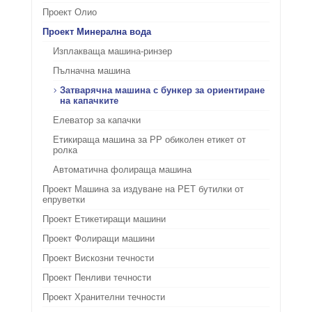
Проект Олио
Проект Минерална вода
Изплакваща машина-ринзер
Пълначна машина
Затварячна машина с бункер за ориентиране
на капачките
Елеватор за капачки
Етикираща машина за РР обиколен етикет от
ролка
Автоматична фолираща машина
Проект Машина за издуване на РЕТ бутилки от
епруветки
Проект Етикетиращи машини
Проект Фолиращи машини
Проект Вискозни течности
Проект Пенливи течности
Проект Хранителни течности